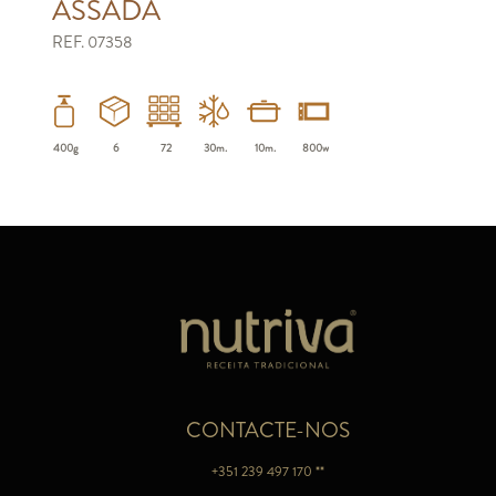
ASSADA
REF. 07358
400g
6
72
30m.
10m.
800w
CONTACTE-NOS
+351 239 497 170 **