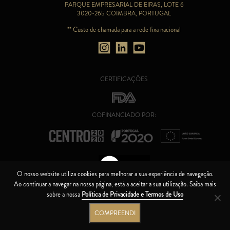
PARQUE EMPRESARIAL DE EIRAS, LOTE 6
3020-265 COIMBRA, PORTUGAL
** Custo de chamada para a rede fixa nacional
CERTIFICAÇÕES
COFINANCIADO POR:
O nosso website utiliza cookies para melhorar a sua experiência de navegação.
Ao continuar a navegar na nossa página, está a aceitar a sua utilização. Saiba mais
CANAL DE ÉTICA
sobre a nossa
Política de Privacidade e Termos de Uso
CÓDIGO DE BOA CONDUTA
COMPREENDI