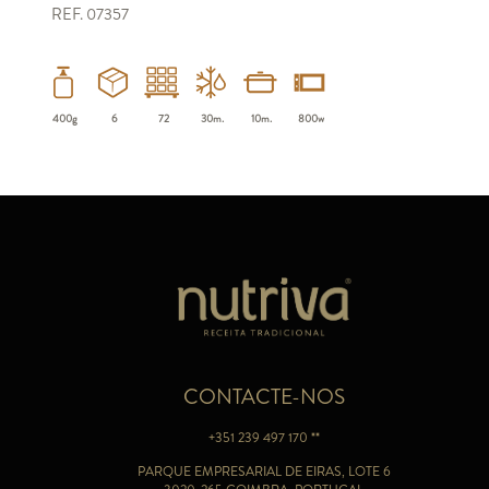
REF. 07357
400g
6
72
30m.
10m.
800w
CONTACTE-NOS
+351 239 497 170 **
PARQUE EMPRESARIAL DE EIRAS, LOTE 6