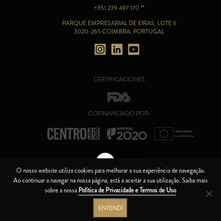
+351 239 497 170 **
PARQUE EMPRESARIAL DE EIRAS, LOTE 6
3020-265 COIMBRA, PORTUGAL
CERTIFICACIONES
COFINANCIADO POR:
O nosso website utiliza cookies para melhorar a sua experiência de navegação.
Ao continuar a navegar na nossa página, está a aceitar a sua utilização. Saiba mais
CANAL DE ÉTICA
sobre a nossa
Política de Privacidade e Termos de Uso
CÓDIGO DE BOA CONDUTA
ENTENDÍ