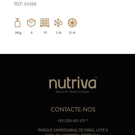
REF. 04366
280g
8
70
2-3h
12-14
CONTACTE-NOS
+351 239 497 170 **
PARQUE EMPRESARIAL DE EIRAS, LOTE 6