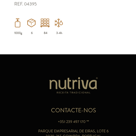
REF. 04395
1000g
6
84
3-4h
CONTACTE-NOS
+351 239 497 170 **
PARQUE EMPRESARIAL DE EIRAS, LOTE 6