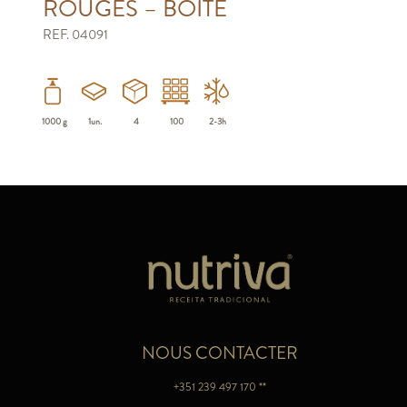
ROUGES – BOÎTE
REF. 04091
1000 g
1un.
4
100
2-3h
NOUS CONTACTER
+351 239 497 170 **