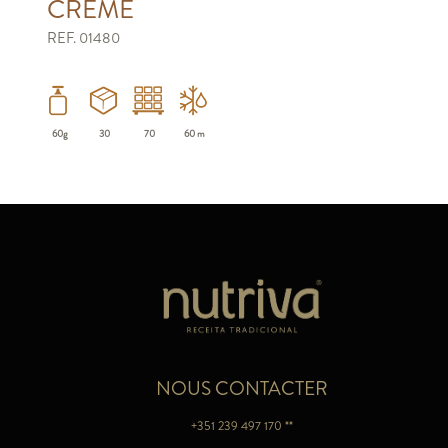
CREME
REF. 01480
60g
30
70
60 m
NOUS CONTACTER
+351 239 497 170 **