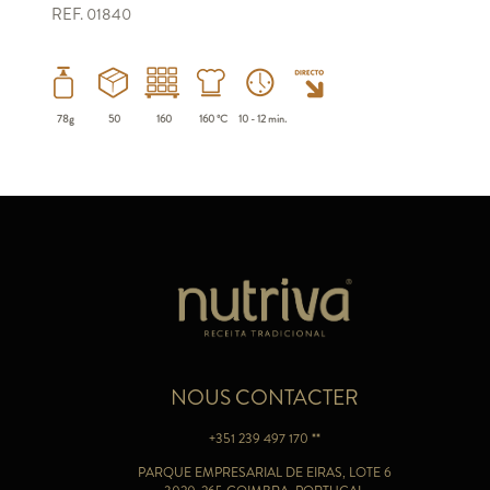
REF. 01840
78g
50
160
160 ºC
10 - 12 min.
NOUS CONTACTER
+351 239 497 170 **
PARQUE EMPRESARIAL DE EIRAS, LOTE 6