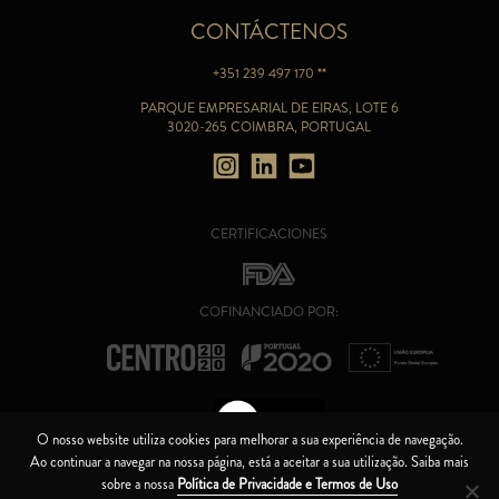
CONTÁCTENOS
+351 239 497 170 **
PARQUE EMPRESARIAL DE EIRAS, LOTE 6
3020-265 COIMBRA, PORTUGAL
CERTIFICACIONES
COFINANCIADO POR:
O nosso website utiliza cookies para melhorar a sua experiência de navegação.
Ao continuar a navegar na nossa página, está a aceitar a sua utilização. Saiba mais
CANAL DE ÉTICA
sobre a nossa
Política de Privacidade e Termos de Uso
CÓDIGO DE BOA CONDUTA